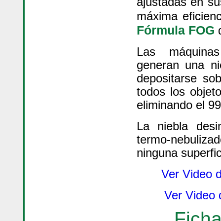
ajustadas en su
máxima eficienc
Fórmula FOG
d
Las máquinas
generan una ni
depositarse so
todos los objet
eliminando el 9
La niebla desi
termo-nebuliza
ninguna superfi
Ver Video d
Ver Video d
Fich