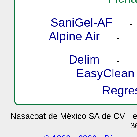
SaniGel-AF
Alpine Air
-
Delim
-
EasyClean
Regre
Nasacoat de México SA de CV - e
3