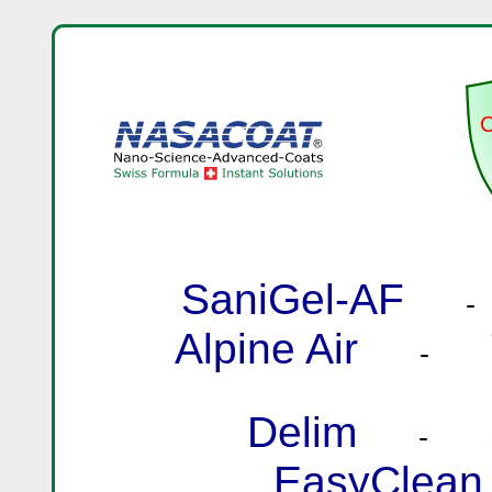
SaniGel-AF
Alpine Air
-
Delim
-
EasyClean